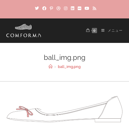
0
メニュー
ball_img.png
>
ball_img.png