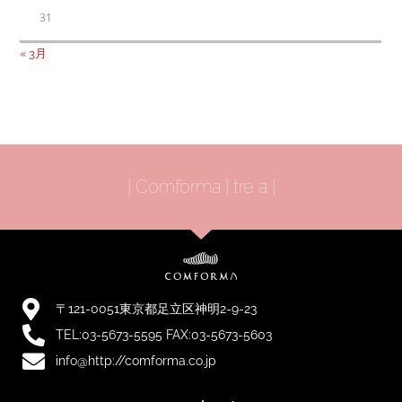
31
« 3月
| Comforma | tre a |
〒121-0051東京都足立区神明2-9-23
TEL:03-5673-5595 FAX:03-5673-5603
info@http://comforma.co.jp