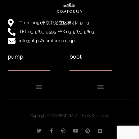
〒121-0051東京都足立区神明2-9-23
TEL:03-5673-5595 FAX:03-5673-5603
info@http://comforma.co.jp
pump
boot
Copyright © COMFORMA. All Rights Reserved.