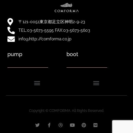
〒121-0051東京都足立区神明2-9-23
TEL:03-5673-5595 FAX:03-5673-5603
info@http://comforma.co.jp
pump
boot
Copyright © COMFORMA. All Rights Reserved.