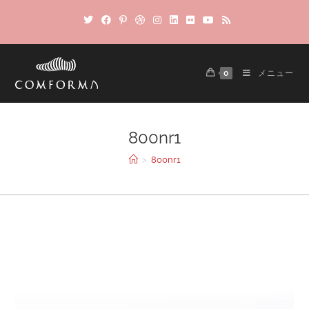
0
メニュー
800nr1
>
800nr1