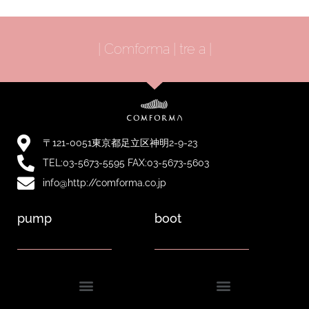
| Comforma | tre a |
〒121-0051東京都足立区神明2-9-23
TEL:03-5673-5595 FAX:03-5673-5603
info@http://comforma.co.jp
pump
boot