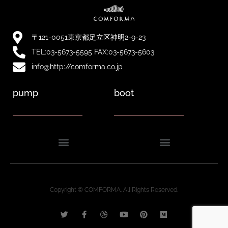
〒121-0051東京都足立区神明2-9-23
TEL:03-5673-5595 FAX:03-5673-5603
info@http://comforma.co.jp
pump
boot
Copyright © COMFORMA. All Rights Reserved.