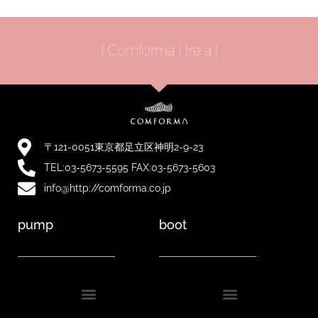
| Comforma | tre a |
〒121-0051東京都足立区神明2-9-23
TEL:03-5673-5595 FAX:03-5673-5603
info@http://comforma.co.jp
pump
boot