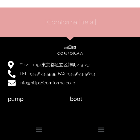
| Comforma | tre a |
〒121-0051東京都足立区神明2-9-23
TEL:03-5673-5595 FAX:03-5673-5603
info@http://comforma.co.jp
pump
boot