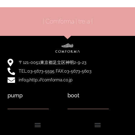
| Comforma | tre a |
〒121-0051東京都足立区神明2-9-23
TEL:03-5673-5595 FAX:03-5673-5603
info@http://comforma.co.jp
pump
boot