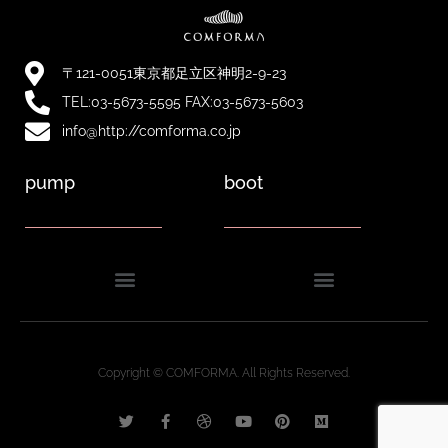
〒121-0051東京都足立区神明2-9-23
TEL:03-5673-5595 FAX:03-5673-5603
info@http://comforma.co.jp
pump
boot
Copyright © COMFORMA. All Rights Reserved.