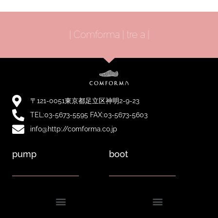
| Comforma | tre a |
〒121-0051東京都足立区神明2-9-23
TEL:03-5673-5595 FAX:03-5673-5603
info@http://comforma.co.jp
pump
boot