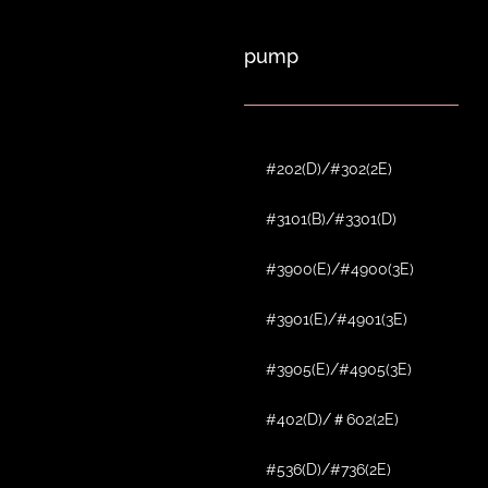
pump
#202(D)/#302(2E)
#3101(B)/#3301(D)
#3900(E)/#4900(3E)
#3901(E)/#4901(3E)
#3905(E)/#4905(3E)
#402(D)/＃602(2E)
#536(D)/#736(2E)