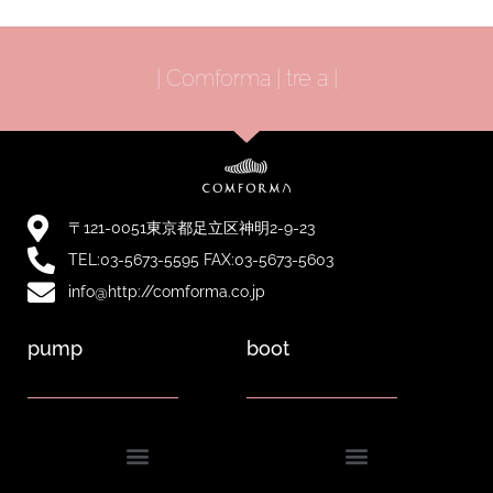
| Comforma | tre a |
〒121-0051東京都足立区神明2-9-23
TEL:03-5673-5595 FAX:03-5673-5603
info@http://comforma.co.jp
pump
boot