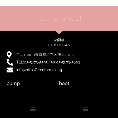
| Comforma | tre a |
〒121-0051東京都足立区神明2-9-23
TEL:03-5673-5595 FAX:03-5673-5603
info@http://comforma.co.jp
pump
boot