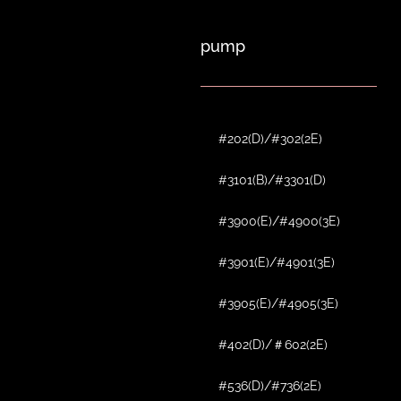
pump
#202(D)/#302(2E)
#3101(B)/#3301(D)
#3900(E)/#4900(3E)
#3901(E)/#4901(3E)
#3905(E)/#4905(3E)
#402(D)/＃602(2E)
#536(D)/#736(2E)