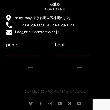
〒121-0051東京都足立区神明2-9-23
TEL:03-5673-5595 FAX:03-5673-5603
info@http://comforma.co.jp
pump
boot
Copyright © COMFORMA. All Rights Reserved.