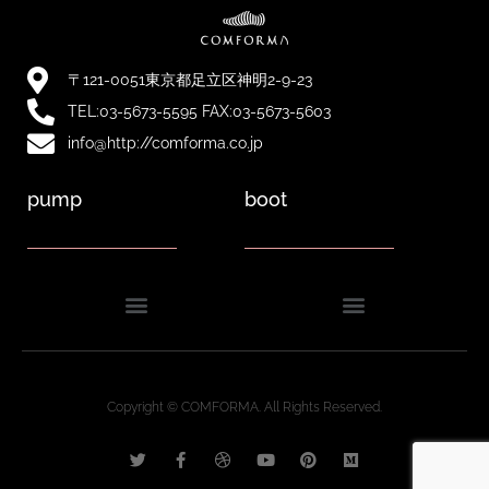
〒121-0051東京都足立区神明2-9-23
TEL:03-5673-5595 FAX:03-5673-5603
info@http://comforma.co.jp
pump
boot
Copyright © COMFORMA. All Rights Reserved.