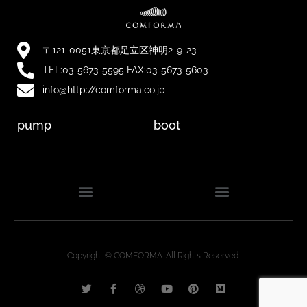
〒121-0051東京都足立区神明2-9-23
TEL:03-5673-5595 FAX:03-5673-5603
info@http://comforma.co.jp
pump
boot
Copyright © COMFORMA. All Rights Reserved.