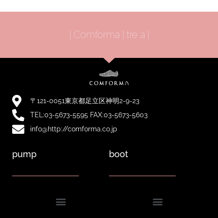
| Comforma | tre a |
〒121-0051東京都足立区神明2-9-23
TEL:03-5673-5595 FAX:03-5673-5603
info@http://comforma.co.jp
pump
boot