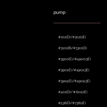
pump
#202(D)/#302(2E)
#3101(B)/#3301(D)
#3900(E)/#4900(3E)
#3901(E)/#4901(3E)
#3905(E)/#4905(3E)
#402(D)/＃602(2E)
#536(D)/#736(2E)