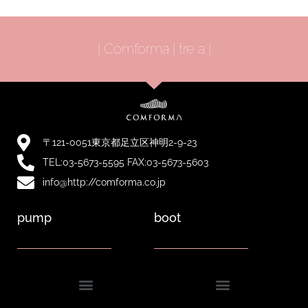
| Comforma | tre a |
〒121-0051東京都足立区神明2-9-23
TEL:03-5673-5595 FAX:03-5673-5603
info@http://comforma.co.jp
pump
boot