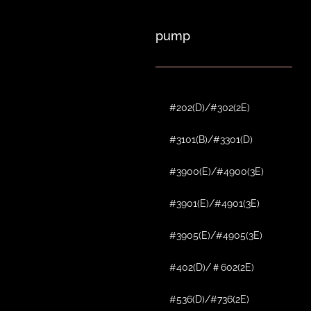
pump
#202(D)/#302(2E)
#3101(B)/#3301(D)
#3900(E)/#4900(3E)
#3901(E)/#4901(3E)
#3905(E)/#4905(3E)
#402(D)/＃602(2E)
#536(D)/#736(2E)