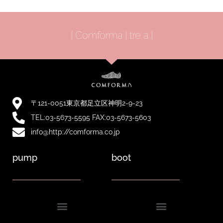
| Comforma | tre a |
〒121-0051東京都足立区神明2-9-23
TEL:03-5673-5595 FAX:03-5673-5603
info@http://comforma.co.jp
pump
boot