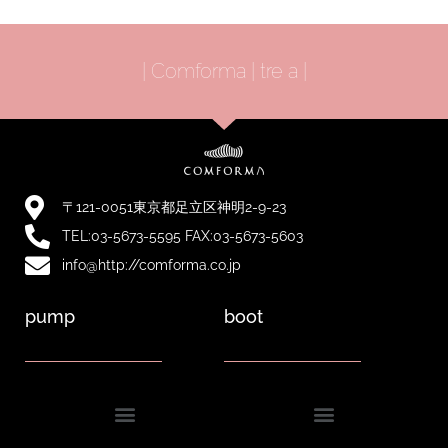
| Comforma | tre a |
〒121-0051東京都足立区神明2-9-23
TEL:03-5673-5595 FAX:03-5673-5603
info@http://comforma.co.jp
pump
boot