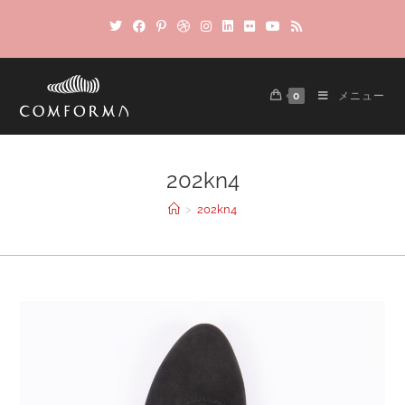
0
メニュー
202kn4
>
202kn4