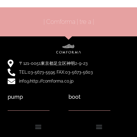
| Comforma | tre a |
〒121-0051東京都足立区神明2-9-23
TEL:03-5673-5595 FAX:03-5673-5603
info@http://comforma.co.jp
pump
boot