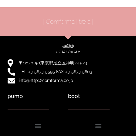
| Comforma | tre a |
〒121-0051東京都足立区神明2-9-23
TEL:03-5673-5595 FAX:03-5673-5603
info@http://comforma.co.jp
pump
boot