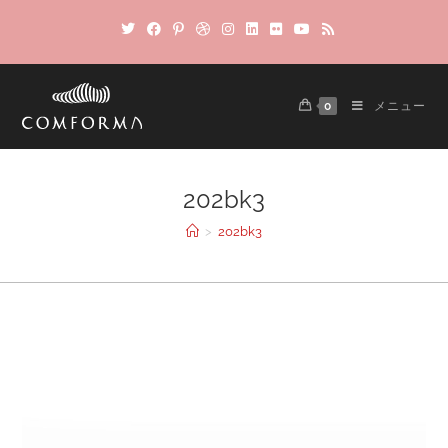
0
メニュー
202bk3
>
202bk3