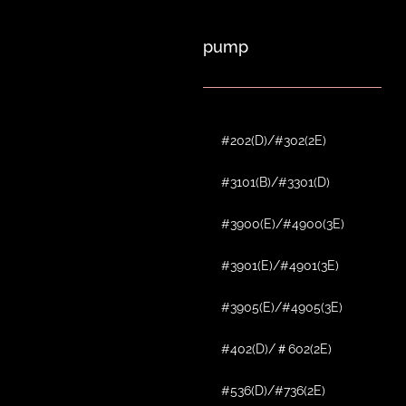
pump
#202(D)/#302(2E)
#3101(B)/#3301(D)
#3900(E)/#4900(3E)
#3901(E)/#4901(3E)
#3905(E)/#4905(3E)
#402(D)/＃602(2E)
#536(D)/#736(2E)