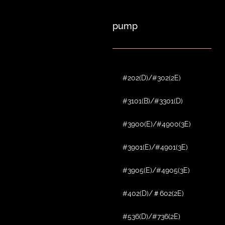
pump
#202(D)/#302(2E)
#3101(B)/#3301(D)
#3900(E)/#4900(3E)
#3901(E)/#4901(3E)
#3905(E)/#4905(3E)
#402(D)/＃602(2E)
#536(D)/#736(2E)